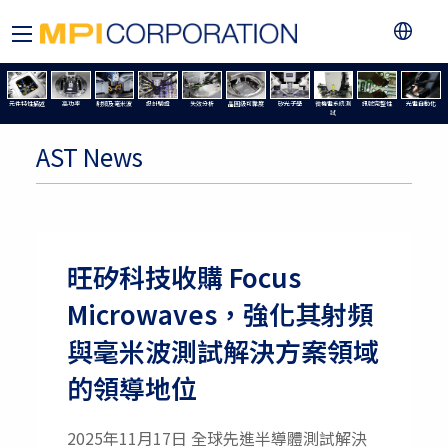
元件特性描述
高功率
射頻及毫米波
設計驗證
失效分析
晶圓級可靠度
矽光子學
微機電系統測
訊號完整性
光電自動化
試
AST News
旺矽科技收購 Focus
Microwaves，強化其射頻
與毫米波測試解決方案領域
的領導地位
2025年11月17日 全球先進半導體測試解決