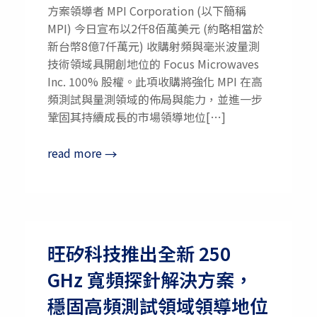
方案領導者 MPI Corporation (以下簡稱
MPI) 今日宣布以2仟8佰萬美元 (約略相當於
新台幣8億7仟萬元) 收購射頻與毫米波量測
技術領域具開創地位的 Focus Microwaves
Inc. 100% 股權。此項收購將強化 MPI 在高
頻測試與量測領域的佈局與能力，並進一步
鞏固其持續成長的市場領導地位[…]
read more
→
旺矽科技推出全新 250
GHz 寬頻探針解決方案，
穩固高頻測試領域領導地位