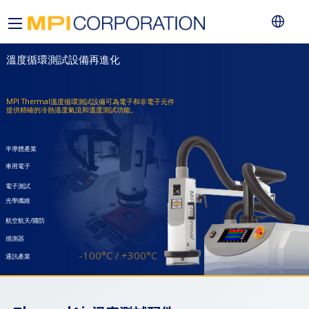
TA5000A
溫度循環測試設備再進化
MPI Thermal溫度循環測試設備可為電子和非電子元件
提供精確的冷熱溫度氣流和溫度測試功能。
半導體產業
車用電子
電子測試
光學纖維
航空航天/國防
感測器
-100°C / +300°C
通訊產業