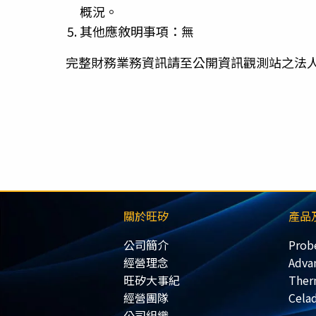
概況。
其他應敘明事項：無
完整財務業務資訊請至公開資訊觀測站之法
關於旺矽
產品
公司簡介
Prob
經營理念
Adva
旺矽大事紀
Ther
經營團隊
Cela
公司組織