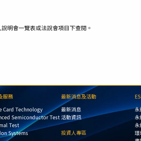
人說明會一覽表或法說會項目下查閱。
及服務
最新消息及活動
E
e Card Technology
最新消息
永
nced Semiconductor Test
活動資訊
永
mal Test
永
投資人專區
don Systems
環
盡