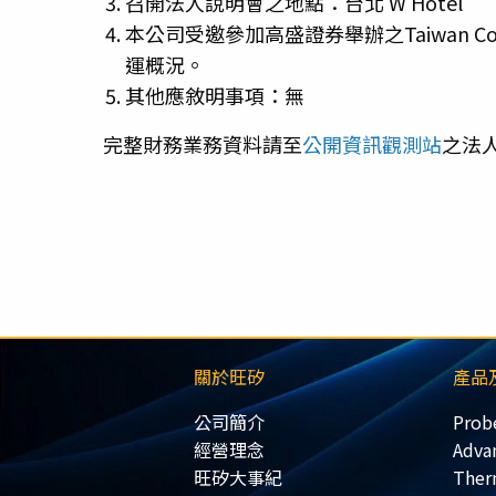
召開法人說明會之地點：台北 W Hotel
本公司受邀參加高盛證券舉辦之Taiwan Compu
運概況。
其他應敘明事項：無
完整財務業務資料請至
公開資訊觀測站
之法
關於旺矽
產品
公司簡介
Prob
經營理念
Adva
旺矽大事紀
Ther