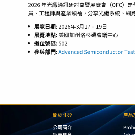
2026 年光纖通訊研討會暨展覽會（OFC
員、工程師與產業領袖，分享光纖系統、網
展覽日期:
2026年3月17 – 19日
展覽地點:
美國加州洛杉磯會議中心
攤位號碼:
502
參與部門:
Advanced Semiconductor Tes
關於旺矽
產品
公司簡介
Prob
經營理念
Adva